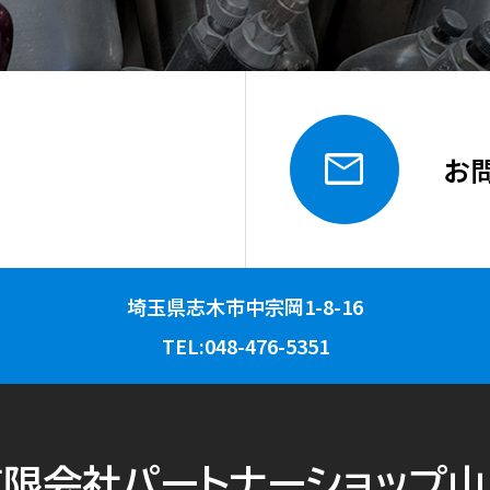

お
埼玉県志木市中宗岡1-8-16
TEL:048-476-5351
有限会社パートナーショップ山